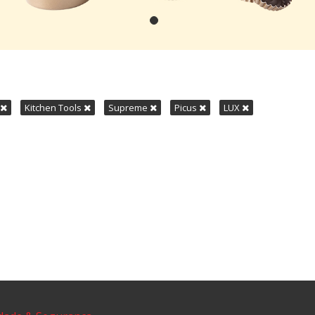
Kitchen Tools
Supreme
Picus
LUX