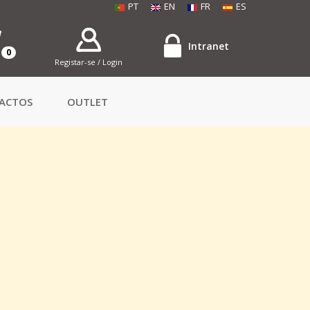
PT
EN
FR
ES
Intranet
0
Registar-se / Login
ACTOS
OUTLET