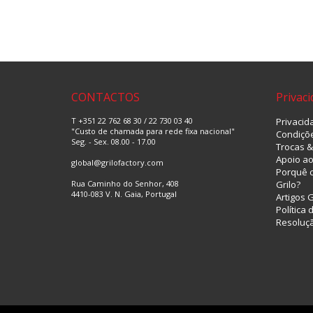
CONTACTOS
Privac
T +351 22 762 68 30 / 22 730 03 40
Privacid
"Custo de chamada para rede fixa nacional"
Condiçõ
Seg. - Sex. 08.00 - 17.00
Trocas 
Apoio ao
global@grilofactory.com
Porquê c
Rua Caminho do Senhor, 408
Grilo?
4410-083 V. N. Gaia, Portugal
Artigos 
Política
Resoluçã