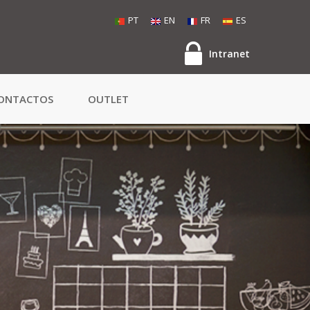
PT
EN
FR
ES
Intranet
ONTACTOS
OUTLET