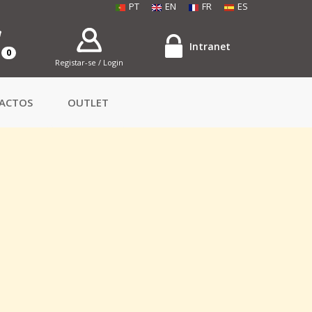
PT
EN
FR
ES
Intranet
0
Registar-se / Login
ACTOS
OUTLET