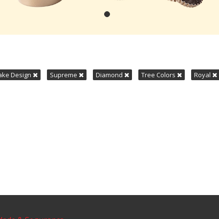
ake Design
Supreme
Diamond
Tree Colors
Royal