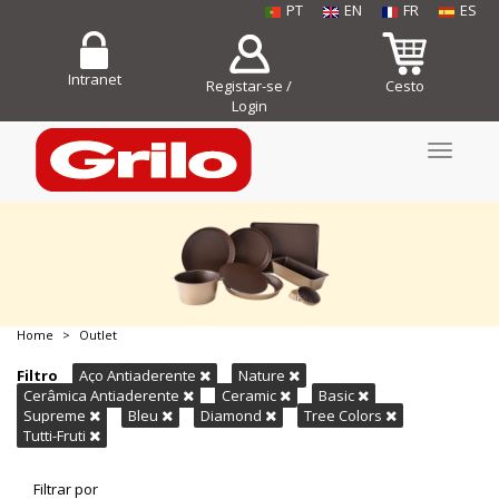
PT
EN
FR
ES
Intranet
Registar-se /
Cesto
Login
Toggle
navigati
Home
Outlet
COMPRE JÁ!
Filtro
Aço Antiaderente
Nature
Cerâmica Antiaderente
Ceramic
Basic
Supreme
Bleu
Diamond
Tree Colors
Tutti-Fruti
Filtrar por