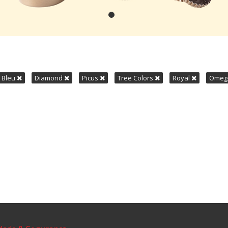
Bleu
Diamond
Picus
Tree Colors
Royal
Ome