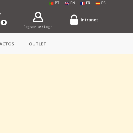
PT
EN
FR
ES
Intranet
0
Registar-se / Login
ACTOS
OUTLET