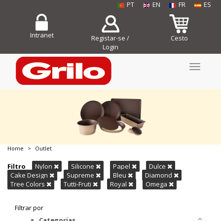
PT
EN
FR
ES
Intranet
Registar-se /
Cesto
Login
Toggle
navigati
Home
Outlet
COMPRE JÁ!
Filtro
Nylon
Silicone
Papel
Dulce
Cake Design
Supreme
Bleu
Diamond
Tree Colors
Tutti-Fruti
Royal
Omega
Filtrar por
Categorias