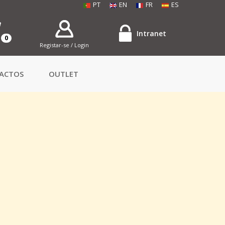
PT
EN
FR
ES
Intranet
0
Registar-se / Login
ACTOS
OUTLET