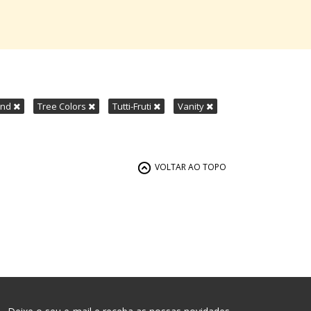
ond
Tree Colors
Tutti-Fruti
Vanity
VOLTAR AO TOPO