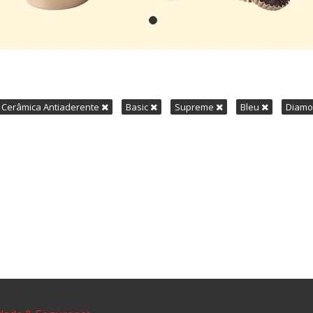
Cerâmica Antiaderente
Basic
Supreme
Bleu
Diam