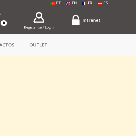
PT
EN
FR
ES
Intranet
0
Registar-se / Login
ACTOS
OUTLET