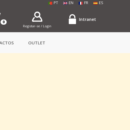
PT
EN
FR
ES
Intranet
0
Registar-se / Login
ACTOS
OUTLET