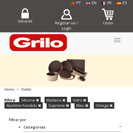
PT
EN
FR
ES
Intranet
Registar-se /
Cesto
Login
Toggle
navigati
Home
Outlet
COMPRE JÁ!
Filtro
Silicone
Madeira
Vidro
Alumínio Fundido
Supreme
Bleu
Omega
Filtrar por
Categorias