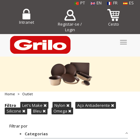
PT
EN
FR
ES
Intranet
Registar-se /
Cesto
Login
Toggle
navigati
Home
Outlet
COMPRE JÁ!
Filtro
Let's Make
Nylon
Aço Antiaderente
Silicone
Bleu
Omega
Filtrar por
Categorias