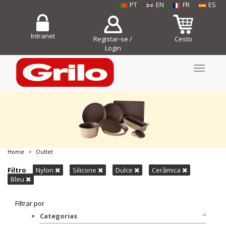
PT
EN
FR
ES
Intranet
Registar-se /
Cesto
Login
Toggle
navigati
Home
Outlet
COMPRE JÁ!
Filtro
Nylon
Silicone
Dulce
Cerâmica
Bleu
Filtrar por
Categorias