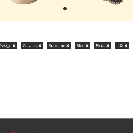
Design
Ceramic
Supreme
Bleu
Picus
LUX