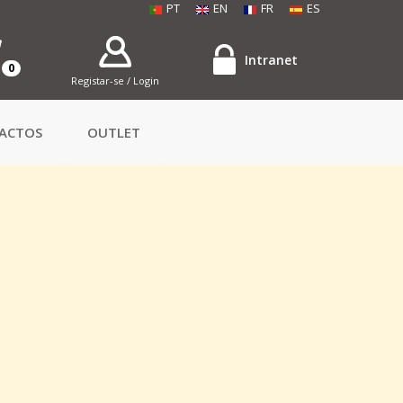
PT
EN
FR
ES
Intranet
0
Registar-se / Login
ACTOS
OUTLET