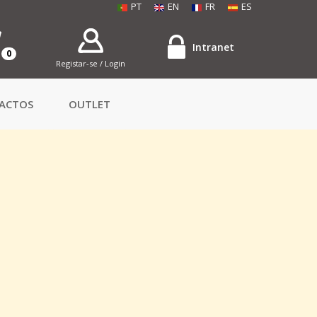
PT
EN
FR
ES
Intranet
0
Registar-se / Login
ACTOS
OUTLET