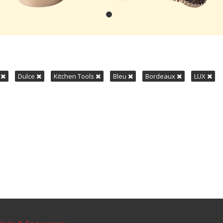
e
Dulce
Kitchen Tools
Bleu
Bordeaux
LUX