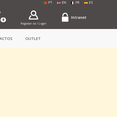
PT
EN
FR
ES
Intranet
0
Registar-se / Login
ACTOS
OUTLET