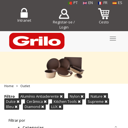
PT
EN
FR
ES
Intranet
Registar-se /
Cesto
Login
Toggle
navigati
Home
Outlet
COMPRE JÁ!
Filtro
Alumínio Antiaderente
Nylon
Nature
Dulce
Cerâmica
Kitchen Tools
Supreme
Bleu
Diamond
LUX
Filtrar por
Categorias