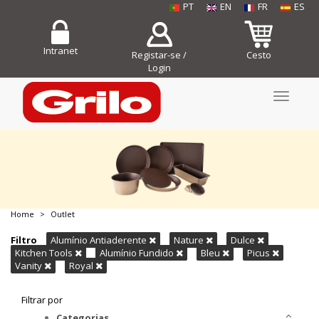
PT
EN
FR
ES
Intranet
Registar-se /
Cesto
Login
Toggle
navigati
Home
Outlet
COMPRE JÁ!
Filtro
Alumínio Antiaderente
Nature
Dulce
Kitchen Tools
Alumínio Fundido
Bleu
Picus
Vanity
Royal
Filtrar por
Categorias