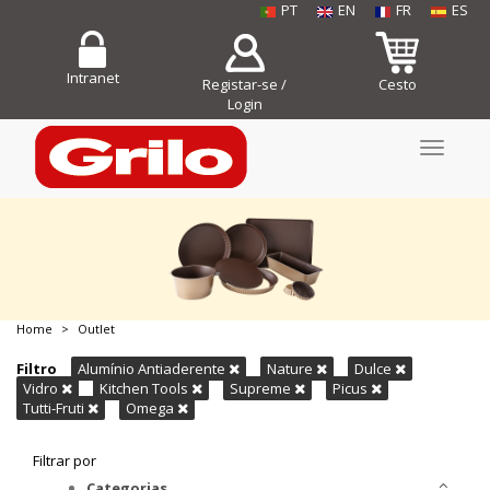
PT
EN
FR
ES
Intranet
Registar-se /
Cesto
Login
Toggle
navigati
Home
Outlet
COMPRE JÁ!
Filtro
Alumínio Antiaderente
Nature
Dulce
Vidro
Kitchen Tools
Supreme
Picus
Tutti-Fruti
Omega
Filtrar por
Categorias