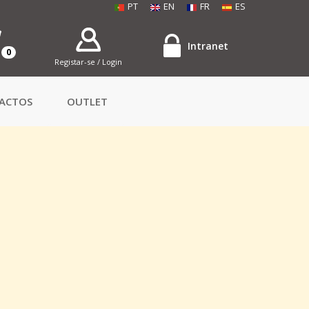
PT
EN
FR
ES
Intranet
0
Registar-se / Login
ACTOS
OUTLET