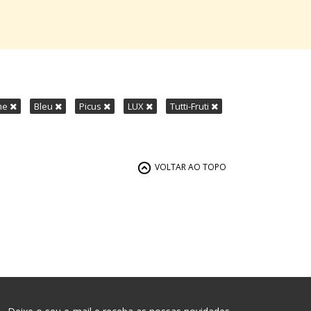
me
Bleu
Picus
LUX
Tutti-Fruti
VOLTAR AO TOPO