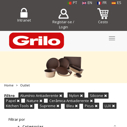
PT
EN
FR
ES
Intranet
Registar-se /
Cesto
Login
Toggle
navigati
Home
Outlet
COMPRE JÁ!
Filtro
Alumínio Antiaderente
Nylon
Silicone
Papel
Nature
Cerâmica Antiaderente
Kitchen Tools
Supreme
Bleu
Picus
LUX
Filtrar por
Categorias