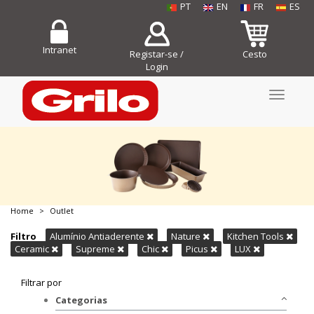
PT
EN
FR
ES
Intranet
Registar-se /
Cesto
Login
Toggle
navigati
Home
Outlet
COMPRE JÁ!
Filtro
Alumínio Antiaderente
Nature
Kitchen Tools
Ceramic
Supreme
Chic
Picus
LUX
Filtrar por
Categorias