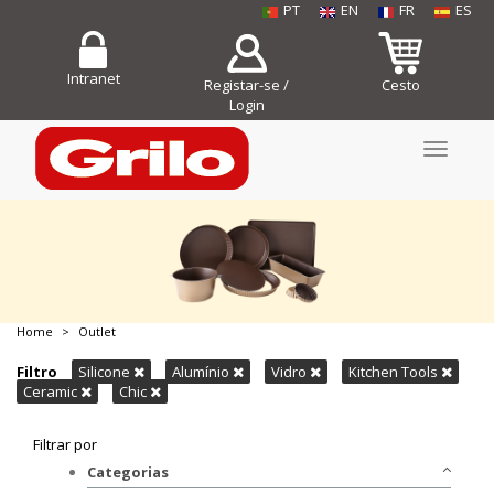
PT
EN
FR
ES
Intranet
Registar-se /
Cesto
Login
Toggle
navigati
Home
Outlet
COMPRE JÁ!
Filtro
Silicone
Alumínio
Vidro
Kitchen Tools
Ceramic
Chic
Filtrar por
Categorias