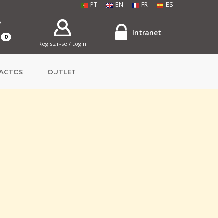
PT
EN
FR
ES
Intranet
0
Registar-se / Login
ACTOS
OUTLET