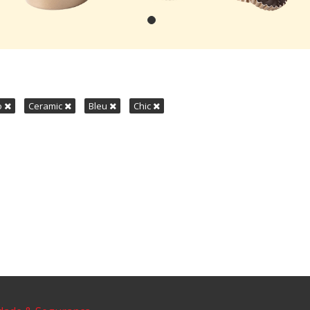
o
Ceramic
Bleu
Chic