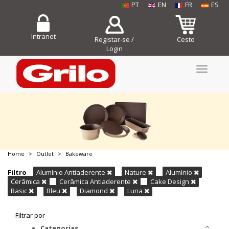
PT
EN
FR
ES
Intranet
Registar-se /
Cesto
Login
Toggle
navigati
Home
Outlet
Bakeware
COMPRE JÁ!
Filtro
Alumínio Antiaderente
Nature
Alumínio
Cerâmica
Cerâmica Antiaderente
Cake Design
Basic
Bleu
Diamond
Luna
Filtrar por
Categorias